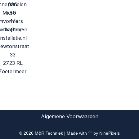
nnepanelen
086
Micro
86
mvormers
44
isbatterijen
info@mr-
installatie.nl
ewtonstraat
33
2723 RL
Zoetermeer
Algemene Voorwaarden
© 2026 M&R Techniek | Made with ♡ by NinePixels